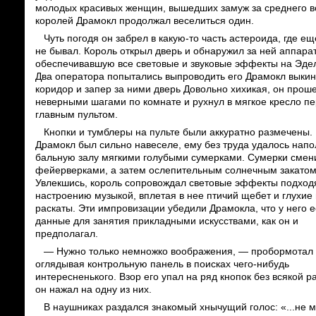
молодых красивых женщин, вышедших замуж за среднего в
королей Драмокл продолжал веселиться один.
Чуть погодя он забрел в какую-то часть астероида, где ещ
не бывал. Король открыл дверь и обнаружил за ней аппара
обеспечивавшую все световые и звуковые эффекты на Эде
Два оператора попытались выпроводить его Драмокл выкин
коридор и запер за ними дверь Довольно хихикая, он прош
неверными шагами по комнате и рухнул в мягкое кресло п
главным пультом.
Кнопки и тумблеры на пульте были аккуратно размечены. 
Драмокл был сильно навеселе, ему без труда удалось напо
бальную залу мягкими голубыми сумерками. Сумерки смен
фейерверками, а затем ослепительным солнечным закатом
Увлекшись, король сопровождал световые эффекты подхо
настроению музыкой, вплетая в нее птичий щебет и глухие
раскаты. Эти импровизации убедили Драмокла, что у него е
данные для занятия прикладными искусствами, как он и
предполагал.
— Нужно только немножко воображения, — пробормотал 
оглядывая контрольную панель в поисках чего-нибудь
интересненького. Взор его упал на ряд кнопок без всякой р
он нажал на одну из них.
В наушниках раздался знакомый хнычущий голос: «...не 