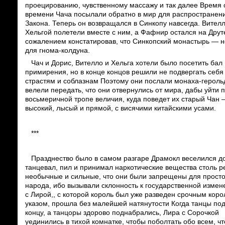
проецированию, чувственному массажу и так далее Время 
времени Чача посылали обратно в мир для распространен
Закона. Теперь он возвращался в Синкопу навсегда. Вителл
Хельгой полетели вместе с ним, а Фафнир остался на Друте
сожалением констатировав, что Синкопский монастырь — н
для гнома-колдуна.
Чач и Дорис, Вителло и Хельга хотели было посетить бал
примирения, но в конце концов решили не подвергать себ
страстям и соблазнам Поэтому они послали монаха-героль
велели передать, что они отвернулись от мира, дабы уйти 
восьмеричной тропе величия, куда поведет их старый Чан 
высокий, лысый и прямой, с висячими китайскими усами.
***
Празднество было в самом разгаре Драмокл веселился д
танцевал, пил и принимал наркотические вещества столь р
необычные и сильные, что они были запрещены для просто
народа, ибо вызывали склонность к государственной измен
с Лирой,, с которой король был уже разведен срочным кор
указом, прошла без малейшей натянутости Когда танцы по
концу, а танцоры здорово поднабрались, Лира с Сорочкой
уединились в тихой комнатке, чтобы поболтать обо всем, чт