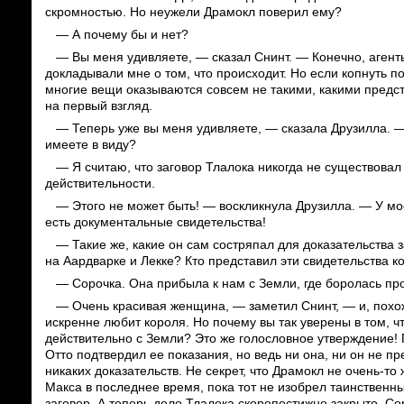
скромностью. Но неужели Драмокл поверил ему?
— А почему бы и нет?
— Вы меня удивляете, — сказал Снинт. — Конечно, агент
докладывали мне о том, что происходит. Но если копнуть п
многие вещи оказываются совсем не такими, какими предс
на первый взгляд.
— Теперь уже вы меня удивляете, — сказала Друзилла. —
имеете в виду?
— Я считаю, что заговор Тлалока никогда не существовал
действительности.
— Этого не может быть! — воскликнула Друзилла. — У мо
есть документальные свидетельства!
— Такие же, какие он сам состряпал для доказательства 
на Аардварке и Лекке? Кто представил эти свидетельства 
— Сорочка. Она прибыла к нам с Земли, где боролась про
— Очень красивая женщина, — заметил Снинт, — и, похо
искренне любит короля. Но почему вы так уверены в том, ч
действительно с Земли? Это же голословное утверждение! 
Отто подтвердил ее показания, но ведь ни она, ни он не п
никаких доказательств. Не секрет, что Драмокл не очень-то
Макса в последнее время, пока тот не изобрел таинственн
заговор. А теперь дело Тлалока скоропостижно закрыто, Со