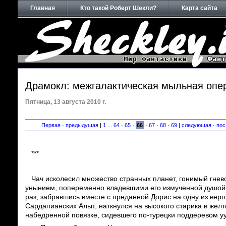
Главная
Кто такой Роберт Шекли?
Карта сайта
Драмокл: межгалактическая мыльная опе
Пятница, 13 августа 2010 г.
Первая
·
предыдущая
|
1
...
64
·
65
·
66
·
67
·
68
·
69
|
следующая
·
пос
***
Чач исколесил множество странных планет, гонимый гнев
унынием, попеременно владевшими его измученной душой 
раз, забравшись вместе с преданной Дорис на одну из вер
Сардапианских Альп, наткнулся на высокого старика в желт
набедренной повязке, сидевшего по-турецки поддеревом уу