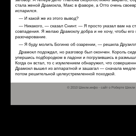
стала женой Драмокла, Макс в фаворе, а Отто очень свое
испарился.
— И какой же из этого вывод?
— Никакого, — сказал Снинт. — Я просто указал вам на с
совпадения. Я желаю Драмоклу добра и не хочу, чтобы его 
разочарование.
— Я буду молить Богиню об озарении, — решила Друзилл
Драмокл подождал, но разговор был окончен. Король сид
упершись подбородком в ладони и погрузившись в размыш
Когда он встал, то с изумлением обнаружил, что совершенн
Драмокл вышел из аппаратной и зашагал — сначала медле
потом решительной целеустремленной походкой.
© 2010 Шекли.инфо - сайт о Роберте Шекли