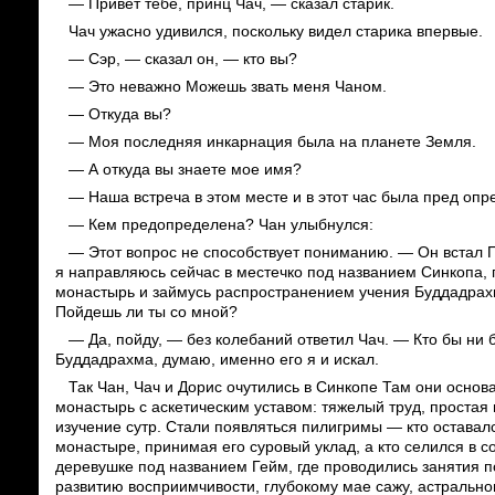
— Привет тебе, принц Чач, — сказал старик.
Чач ужасно удивился, поскольку видел старика впервые.
— Сэр, — сказал он, — кто вы?
— Это неважно Можешь звать меня Чаном.
— Откуда вы?
— Моя последняя инкарнация была на планете Земля.
— А откуда вы знаете мое имя?
— Наша встреча в этом месте и в этот час была пред опр
— Кем предопределена? Чан улыбнулся:
— Этот вопрос не способствует пониманию. — Он встал П
я направляюсь сейчас в местечко под названием Синкопа, 
монастырь и займусь распространением учения Буддадра
Пойдешь ли ты со мной?
— Да, пойду, — без колебаний ответил Чач. — Кто бы ни 
Буддадрахма, думаю, именно его я и искал.
Так Чан, Чач и Дорис очутились в Синкопе Там они основ
монастырь с аскетическим уставом: тяжелый труд, простая
изучение сутр. Стали появляться пилигримы — кто оставал
монастыре, принимая его суровый уклад, а кто селился в с
деревушке под названием Гейм, где проводились занятия п
развитию восприимчивости, глубокому мае сажу, астральн